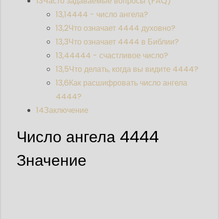
13
Часто задаваемые вопросы (FAQ)
13,1
4444 - число ангела?
13,2
Что означает 4444 духовно?
13,3
Что означает 4444 в Библии?
13,4
4444 - счастливое число?
13,5
Что делать, когда вы видите 4444?
13,6
Как расшифровать число ангела
4444?
14
Заключение
Число ангела 4444
Значение