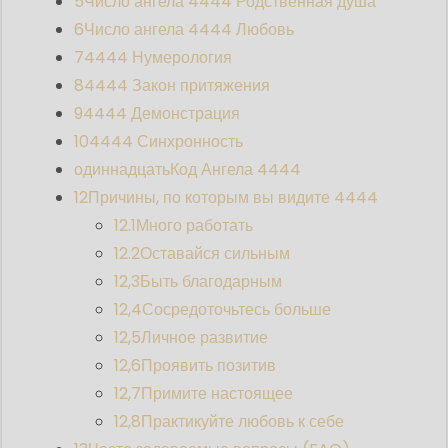
5
Число ангела 4444 Родственная душа
6
Число ангела 4444 Любовь
7
4444 Нумерология
8
4444 Закон притяжения
9
4444 Демонстрация
10
4444 Синхронность
одиннадцать
Код Ангела 4444
12
Причины, по которым вы видите 4444
12.1
Много работать
12.2
Оставайся сильным
12,3
Быть благодарным
12,4
Сосредоточьтесь больше
12,5
Личное развитие
12,6
Проявить позитив
12,7
Примите настоящее
12,8
Практикуйте любовь к себе