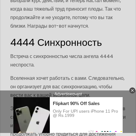
выбрали курс действий, и теперь настал момент,
когда ваш тяжелый труд приносит плоды. Так что
продолжайте и не уходите, потому что вы так
близки. Награды вот-вот начнутся.
4444 Синхронность
Встреча с синхронностью числа ангела 4444
неспроста.
Вселенная хочет работать с вами. Следовательно,
он организует для вас синхронизацию, чтобы
вести вас к вашей жизненной цели.
Это мое
спиртовое число 3333
, видеть это число в
своей повседневной жизни - это знак уверенности
и воодушевления со стороны Вселенной
продолжать упорно трудиться для достижения